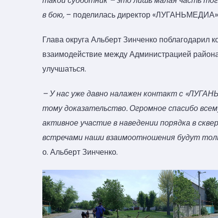
такой субботник – это лишь малая часть тог
в бою,
– поделилась директор «ЛУГАНЬМЕДИА» 
Глава округа Альберт Зинченко поблагодарил к
взаимодействие между Администрацией района
улучшаться.
– У нас уже давно налажен контакт с «ЛУГА
тому доказательство. Огромное спасибо всем
активное участие в наведении порядка в скве
встречами наши взаимоотношения будут тол
о. Альберт Зинченко.