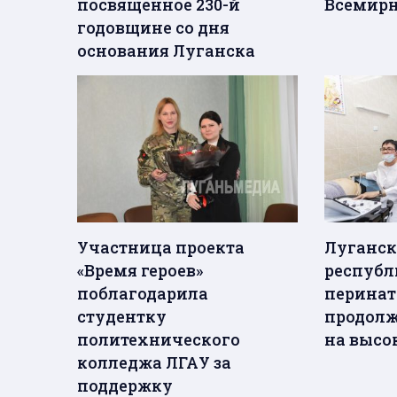
посвященное 230-й
Всемирн
годовщине со дня
основания Луганска
Участница проекта
Луганс
«Время героев»
республ
поблагодарила
перинат
студентку
продолж
политехнического
на высо
колледжа ЛГАУ за
поддержку