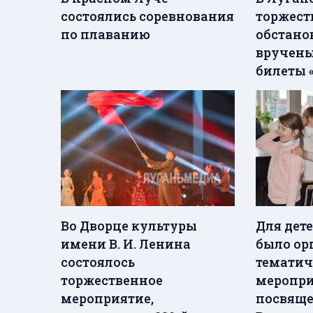
состоялись соревнования
торжест
по плаванию
обстано
вручены
билеты 
Во Дворце культуры
Для дет
имени В. И. Ленина
было ор
состоялось
тематич
торжественное
меропри
мероприятие,
посвящ