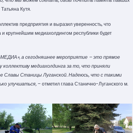
о, что мы можем сделать, дабы почтить память павших
Татьяна Кутя.
оллектив предприятия и выразил уверенность, что
 и крупнейшим медиахолдингом республики будет
НЬМЕДИА», а сегодняшнее мероприятие – это прямое
у коллективу медиахолдинга за то, что приняли
ре Славы Станицы Луганской. Надеюсь, что с такими
ько улучшаться,
– отметил глава Станично-Луганского м.