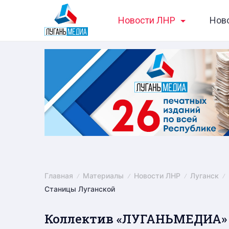
Skip
Новости ЛНР
Нов
to
content
Главная
Материалы
Новости ЛНР
Луганск
Станицы Луганской
Коллектив «ЛУГАНЬМЕДИА» н