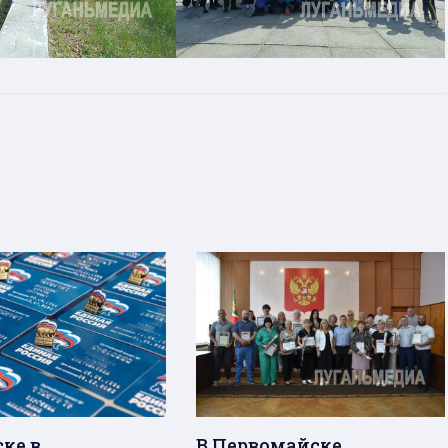
ке в
В Первомайске