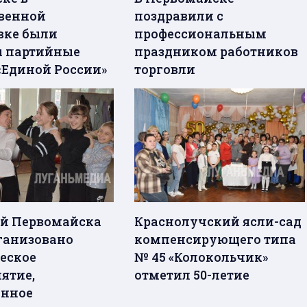
венной
поздравили с
вке были
профессиональным
 партийные
праздником работников
«Единой России»
торговли
ей Первомайска
Краснолучский ясли-сад
ганизовано
компенсирующего типа
еское
№ 45 «Колокольчик»
ятие,
отметил 50-летие
енное