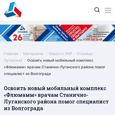
Skip
to
content
Главная
Материалы
Новости ЛНР
Станица-
Луганская
Освоить новый мобильный комплекс
«Флюмамм» врачам Станично-Луганского района помог
специалист из Волгограда
Освоить новый мобильный комплекс
«Флюмамм» врачам Станично-
Луганского района помог специалист
из Волгограда