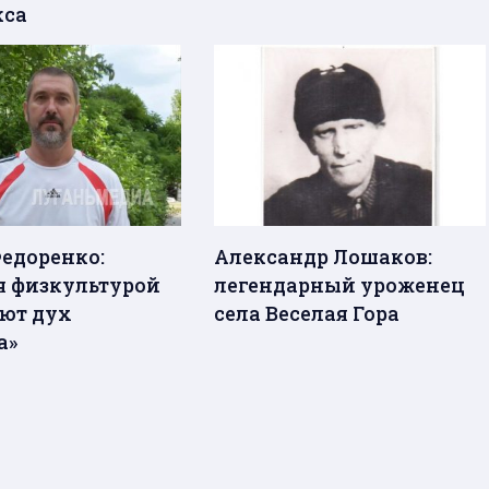
кса
Федоренко:
Александр Лошаков:
я физкультурой
легендарный уроженец
ют дух
села Веселая Гора
а»