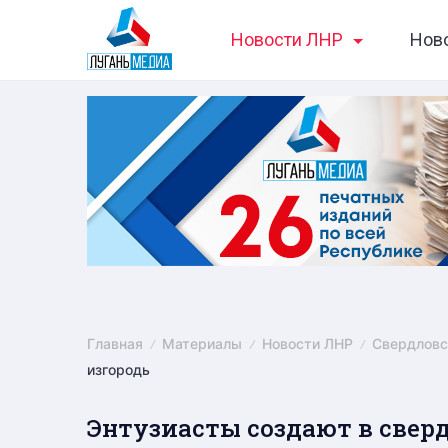
Skip
Новости ЛНР
Нов
to
content
Главная
Материалы
Новости ЛНР
Свердловс
изгородь
Энтузиасты создают в свер