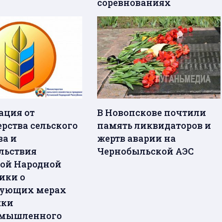
соревнованиях
ция от
В Новопскове почтили
рства сельского
память ликвидаторов и
ва и
жертв аварии на
льствия
Чернобыльской АЭС
ой Народной
ики о
вующих мерах
жки
омышленного