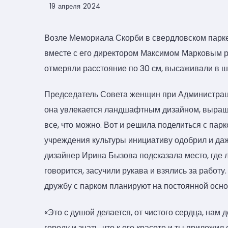
19 апреля 2024
Возле Мемориала Скорби в свердловском парке
вместе с его директором Максимом Марковым р
отмеряли расстояние по 30 см, высаживали в 
Председатель Совета женщин при Администраци
она увлекается ландшафтным дизайном, выращи
все, что можно. Вот и решила поделиться с пар
учреждения культуры инициативу одобрил и да
дизайнер Ирина Бызова подсказала место, где л
говорится, засучили рукава и взялись за работу
дружбу с парком планируют на постоянной осно
«Это с душой делается, от чистого сердца, нам 
городу и знать, что к его красоте и ты приложил