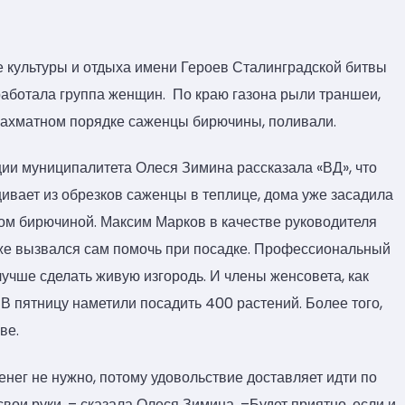
 культуры и отдыха имени Героев Сталинградской битвы
аботала группа женщин. По краю газона рыли траншеи,
шахматном порядке саженцы бирючины, поливали.
и муниципалитета Олеся Зимина рассказала «ВД», что
вает из обрезков саженцы в теплице, дома уже засадила
ком бирючиной. Максим Марков в качестве руководителя
же вызвался сам помочь при посадке. Профессиональный
учше сделать живую изгородь. И члены женсовета, как
. В пятницу наметили посадить 400 растений. Более того,
ве.
денег не нужно, потому удовольствие доставляет идти по
 свои руки, – сказала Олеся Зимина. –Будет приятно, если и