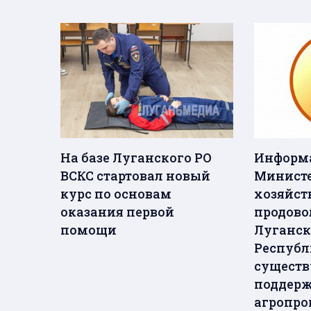
На базе Луганского РО
Информа
ВСКС стартовал новый
Министе
курс по основам
хозяйст
оказания первой
продово
помощи
Луганск
Республ
сущест
поддер
агропр