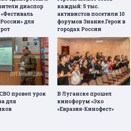
вители диаспор
каждый: 5 тыс.
 «Фестиваль
активистов посетили 10
 России» для
форумов Знание.Герои в
ирот
городах России
 СВО провел урок
В Луганске прошел
а для
кинофорум «Эхо
иков
«Евразия-Кинофест»