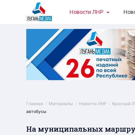
Skip
Новости ЛНР
Нов
to
content
Главная
Материалы
Новости ЛНР
Красный Л
автобусы
На муниципальных маршрут