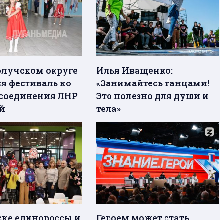
олучском округе
Илья Иващенко:
ся фестиваль ко
«Занимайтесь танцами!
соединения ЛНР
Это полезно для души и
ей
тела»
ске единороссы и
Героем может стать