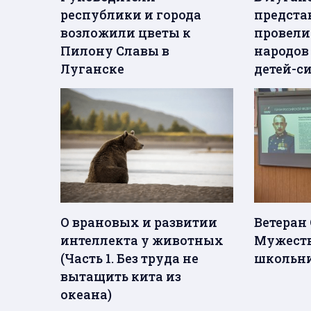
республики и города
предста
возложили цветы к
провели
Пилону Славы в
народов
Луганске
детей-с
О врановых и развитии
Ветеран
интеллекта у животных
Мужеств
(Часть 1. Без труда не
школьн
вытащить кита из
океана)