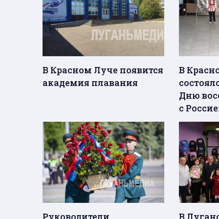
В Красном Луче появится
В Красн
академия плавания
состоял
Дню вос
с Росси
Руководители
В Луган