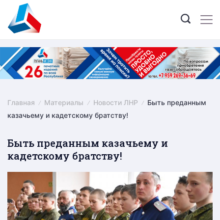
Skip
to
content
Главная
Материалы
Новости ЛНР
Быть преданным
казачьему и кадетскому братству!
Быть преданным казачьему и
кадетскому братству!