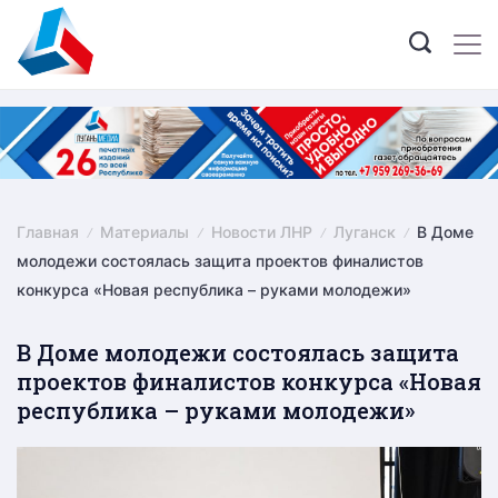
Skip
to
content
Главная
Материалы
Новости ЛНР
Луганск
В Доме
молодежи состоялась защита проектов финалистов
конкурса «Новая республика – руками молодежи»
В Доме молодежи состоялась защита
проектов финалистов конкурса «Новая
республика – руками молодежи»