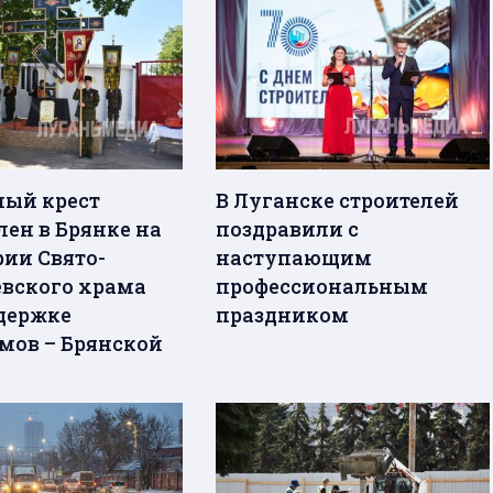
ый крест
В Луганске строителей
лен в Брянке на
поздравили с
рии Свято-
наступающим
вского храма
профессиональным
держке
праздником
мов – Брянской