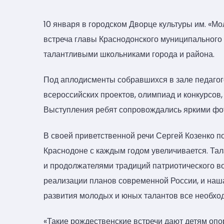
10 января в городском Дворце культуры им. «М
встреча главы Краснодонского муниципального
талантливыми школьниками города и района.
Под аплодисменты собравшихся в зале педагого
всероссийских проектов, олимпиад и конкурсов,
Выступления ребят сопровождались яркими фо
В своей приветственной речи Сергей Козенко по
Краснодоне с каждым годом увеличивается. Тал
и продолжателями традиций патриотического во
реализации планов современной России, и наша
развития молодых и юных талантов все необхо
«Такие рождественские встречи дают детям опору