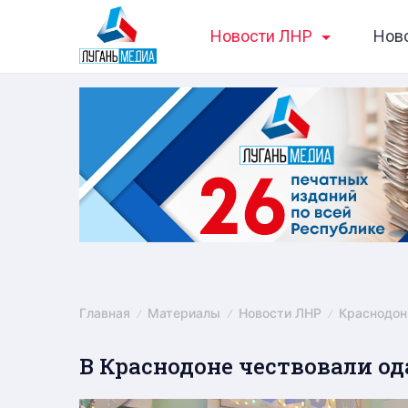
Skip
Новости ЛНР
Нов
to
content
Главная
Материалы
Новости ЛНР
Краснодон
В Краснодоне чествовали о