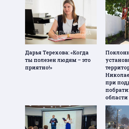
Дарья Терехова: «Когда
Поклонн
ты полезен людям – это
установ
приятно!»
террито
Николае
при под
побрати
области