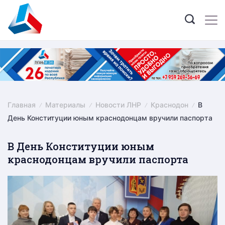
Skip
to
content
Главная
Материалы
Новости ЛНР
Краснодон
В
День Конституции юным краснодонцам вручили паспорта
В День Конституции юным
краснодонцам вручили паспорта