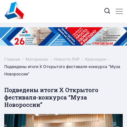
Skip
to
content
Главная
Материалы
Новости ЛНР
Краснодон
Подведены итоги Х Открытого фестиваля-конкурса “Муза
Новороссии”
Подведены итоги Х Открытого
фестиваля-конкурса “Муза
Новороссии”