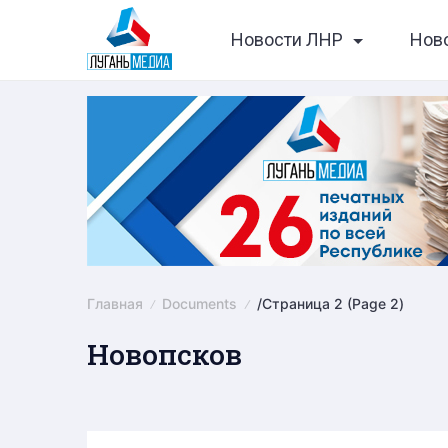
Skip
Новости ЛНР
Нов
to
content
Главная
Documents
/
Страница 2
(Page 2)
Новопсков